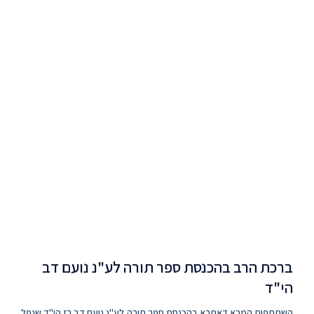
ברכת הרב בהכנסת ספר תורה לע"נ נועם דב
הי"ד
השתתפות המרא דאתרא בהכנסת ספר תורה לע"נ נועם דב רז הי"ד שנפל