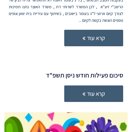
בעקבות המצב הבטחוני , בל"ג בעומר השנה לא תתאפשר עליה לציון של
הרשב"י זיע"א , לכן המשרד לשרותי דת , משרד האוצר נתנו תמיכות
לצורך קיום ארועי ל"ג בעומר בישובים , בשיתוף עם עיריית בית שאן וגופים
נוספים הוגשה בקשה לקיום ...
קרא עוד
סיכום פעילות חודש ניסן תשפ"ד
קרא עוד