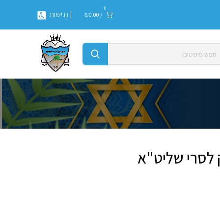
0
| נגישות
₪
0.00
/
 לסרי שליט"א