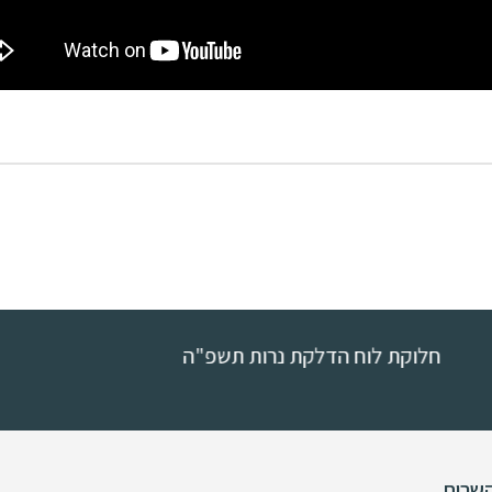
וח הדלקת נרות תשפ"ה
שרות