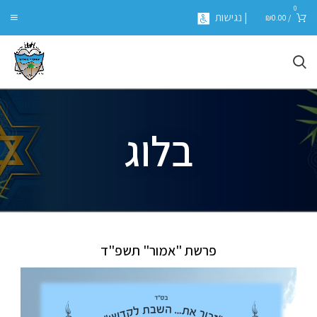
0
| נגישות
₪
0.00
/
בלוג
פרשת "אמור" תשפ"ד