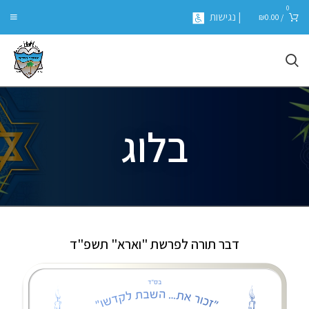
0
| נגישות
₪
0.00
/
בלוג
דבר תורה לפרשת "וארא" תשפ"ד