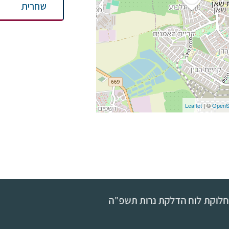
שחרית
Leaflet
| ©
OpenS
 נרות תשפ"ה