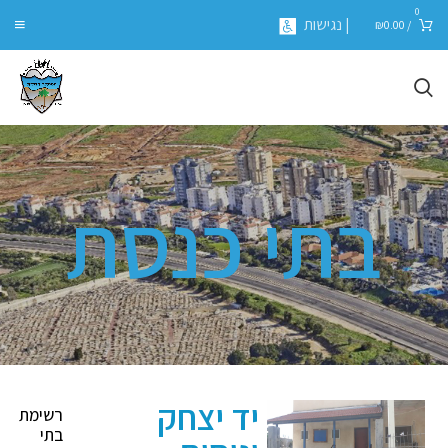
0
| נגישות
₪
0.00
/
בתי כנסת
יד יצחק
רשימת
בתי