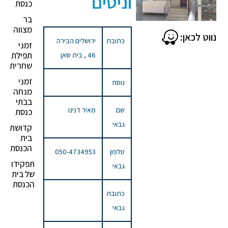
וניסים
כנסת
בר
מצווה
נווט לכאן:
כתובת
ירושלים הבירה
זמני
תפילת
46 , בית שאן
שחרית
זמני
נוסח
מנחה
בבתי
שם
מאיר דנינו
כנסת
גבאי
קדושת
בית
הכנסת
טלפון
050-4734953
תפקידו
גבאי
של בית
הכנסת
כתובת
גבאי