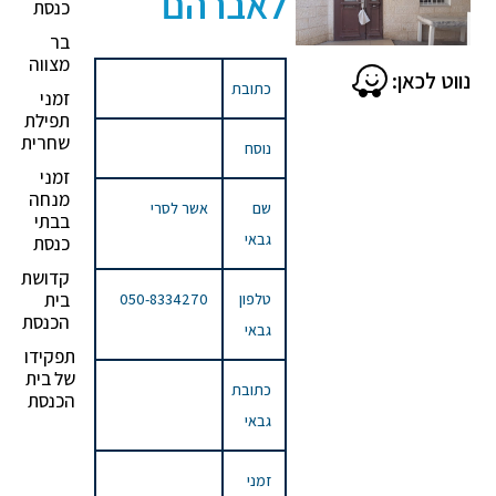
לאברהם
כנסת
בר
מצווה
נווט לכאן:
כתובת
זמני
תפילת
שחרית
נוסח
זמני
מנחה
שם
אשר לסרי
בבתי
גבאי
כנסת
קדושת
בית
טלפון
050-8334270
הכנסת
גבאי
תפקידו
של בית
כתובת
הכנסת
גבאי
זמני