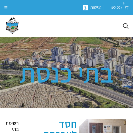
0
| נגישות
₪
0.00
/
בתי כנסת
חסד
רשימת
בתי