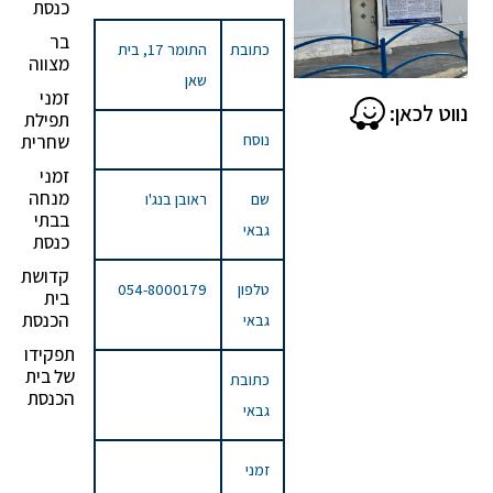
כנסת
בר
כתובת
התומר 17, בית
מצווה
שאן
זמני
נווט לכאן:
תפילת
נוסח
שחרית
זמני
מנחה
שם
ראובן בנג'ו
בבתי
גבאי
כנסת
קדושת
טלפון
054-8000179
בית
הכנסת
גבאי
תפקידו
של בית
כתובת
הכנסת
גבאי
זמני