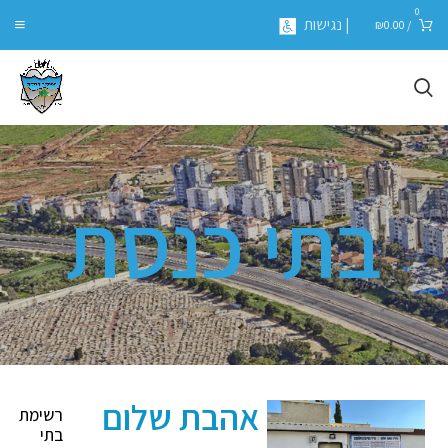
0
| נגישות
₪
0.00
/
בתי כנסת
אהבת שלום
רשימת
בתי