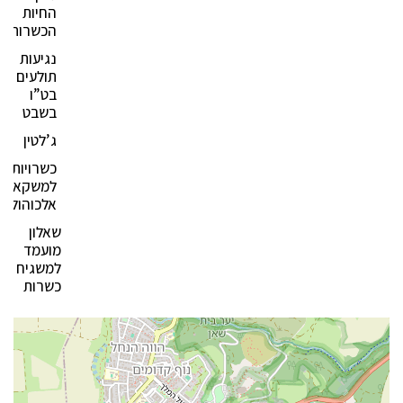
החיות
הכשרות?
נגיעות
תולעים
בט”ו
בשבט
ג’לטין
כשרויות
למשקאות
אלכוהולים
שאלון
מועמד
למשגיח
כשרות