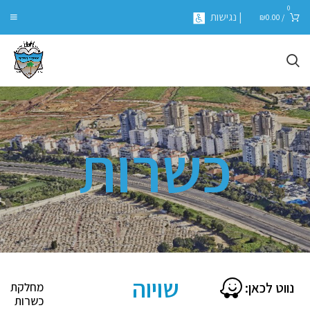
0
| נגישות
₪
0.00
/
כשרות
שויוה
נווט לכאן:
מחלקת
כשרות