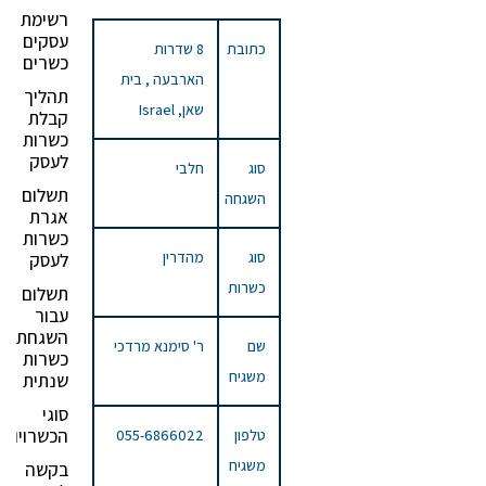
רשימת
עסקים
כתובת
8 שדרות
כשרים
הארבעה , בית
תהליך
שאן, Israel
קבלת
כשרות
לעסק
סוג
חלבי
תשלום
השגחה
אגרת
כשרות
סוג
מהדרין
לעסק
כשרות
תשלום
עבור
השגחת
שם
ר' סימנא מרדכי
כשרות
משגיח
שנתית
סוגי
הכשרויות
טלפון
055-6866022
משגיח
בקשה