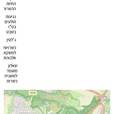
החיות
הכשרות?
נגיעות
תולעים
בט”ו
בשבט
ג’לטין
כשרויות
למשקאות
אלכוהולים
שאלון
מועמד
למשגיח
כשרות