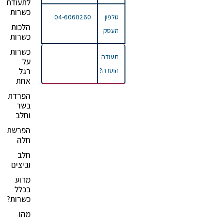
לתעודת
כשרות
טלפון
04-6060260
הלכות
העסק
כשרות
כשרות
תעודה
על
הוסרה?
רגל
אחת
הפרדת
בשר
וחלב
הפרשת
חלה
חלב
וביצים
מדוע
בכלל
כשרות?
מהן