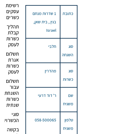
רשימת
עסקים
כתובת
1 שדרות מנחם
כשרים
בגין , בית שאן,
תהליך
Israel
קבלת
כשרות
לעסק
סוג
חלבי
תשלום
השגחה
אגרת
כשרות
סוג
מהדרין
לעסק
כשרות
תשלום
עבור
השגחת
שם
ר' דוד דרעי
כשרות
משגיח
שנתית
סוגי
הכשרויות
טלפון
058-500065
משגיח
בקשה