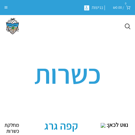
0
| נגישות
₪
0.00
/
כשרות
קפה גרג
נווט לכאן:
מחלקת
כשרות