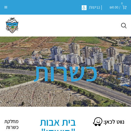
0
| נגישות
₪
0.00
/
כשרות
בית אבות
נווט לכאן:
מחלקת
כשרות