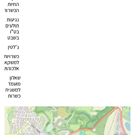
החיות
הכשרות?
נגיעות
תולעים
בט”ו
בשבט
ג’לטין
כשרויות
למשקאות
אלכוהולים
שאלון
מועמד
למשגיח
כשרות