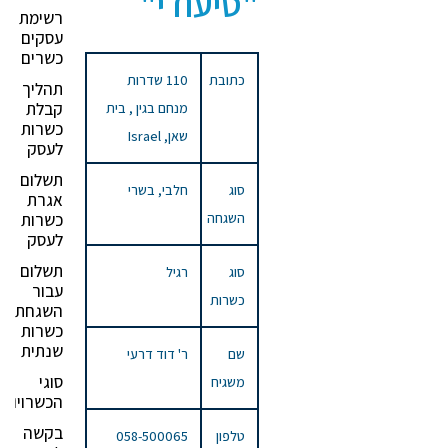
"סיעודי"
רשימת
עסקים
כשרים
כתובת
110 שדרות
תהליך
קבלת
מנחם בגין , בית
כשרות
שאן, Israel
לעסק
תשלום
סוג
חלבי, בשרי
אגרת
השגחה
כשרות
לעסק
תשלום
סוג
רגיל
עבור
כשרות
השגחת
כשרות
שנתית
שם
ר' דוד דרעי
סוגי
משגיח
הכשרויות
בקשה
טלפון
058-500065