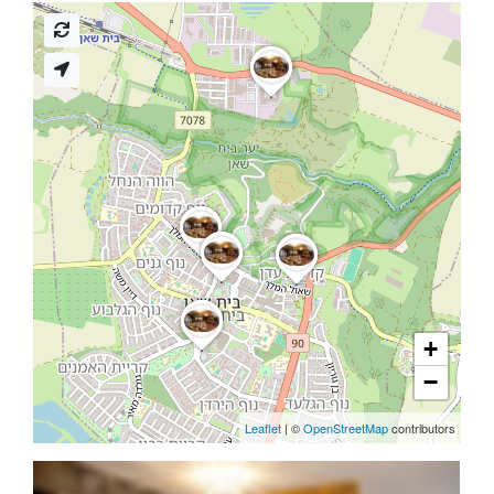
+
−
Leaflet
| ©
OpenStreetMap
contributors