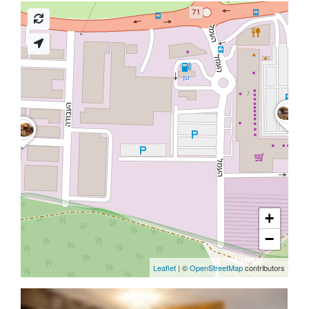
+
−
Leaflet
| ©
OpenStreetMap
contributors