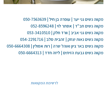
מקווה נשים גני יער |
עופרה בן חיל
| 050-7563639
מקווה נשים חב"ד |
אסתר לוי
| 052-8596248
מקווה נשים גני אביב |
וורד חלק
| 053-3410510
מקווה נשים נאות יצחק |
זהבית סלב
| 054-2291716
מקווה נשים באר ציון ואוהל שרה |
רות אסולין
| 050-6664308
מקווה נשים גבעת הזיתים |
ליזה חדד
| 050-6664313
לרשימת המקוואות