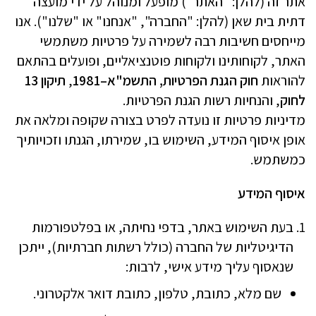
אתר זה (להלן: "האתר") מופעל ומנוהל על ידי
מועצה
דתית בית שאן
(להלן: "החברה", "אנחנו" או "שלנו"). אנו
מייחסים חשיבות רבה לשמירה על פרטיות משתמשי
האתר, לקוחותינו ולקוחות פוטנציאליים, ופועלים בהתאם
להוראות
חוק הגנת הפרטיות, התשמ"א–1981
,
תיקון 13
לחוק
, והנחיות רשות הגנת הפרטיות.
מדיניות פרטיות זו נועדה לפרט בצורה שקופה ומלאה את
אופן איסוף המידע, השימוש בו, שמירתו, הגנתו וזכויותיך
כמשתמש.
איסוף המידע
בעת השימוש באתר, בדפי נחיתה, או בפלטפורמות
הדיגיטליות של החברה (כולל רשתות חברתיות), ייתכן
שנאסוף עליך מידע אישי, לרבות:
שם מלא, כתובת, טלפון, כתובת דואר אלקטרוני.